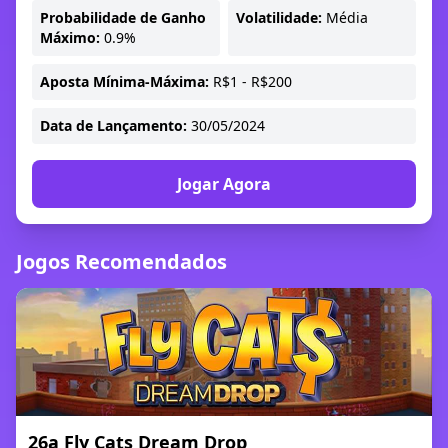
Probabilidade de Ganho
Volatilidade:
Média
Máximo:
0.9%
Aposta Mínima-Máxima:
R$1 - R$200
Data de Lançamento:
30/05/2024
Jogar Agora
Jogos Recomendados
26a Fly Cats Dream Drop