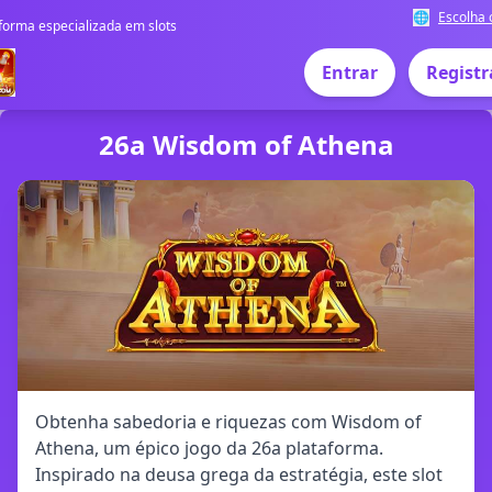
🌐
Escolha 
forma especializada em slots
Entrar
Registr
26a Wisdom of Athena
Obtenha sabedoria e riquezas com Wisdom of
Athena, um épico jogo da 26a plataforma.
Inspirado na deusa grega da estratégia, este slot