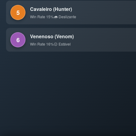
Cavaleiro (Hunter)
5
Win Rate 15%
🌧️ Deslizante
Venenoso (Venom)
6
Win Rate 16%
😐 Estável