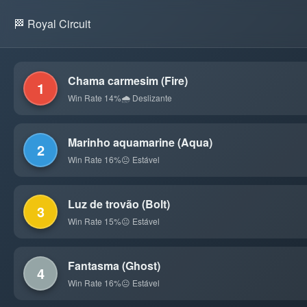
🏁 Royal Circuit
Chama carmesim (Fire)
1
Win Rate 14%
🌧️ Deslizante
Marinho aquamarine (Aqua)
2
Win Rate 16%
😐 Estável
Luz de trovão (Bolt)
3
Win Rate 15%
😐 Estável
Fantasma (Ghost)
4
Win Rate 16%
😐 Estável