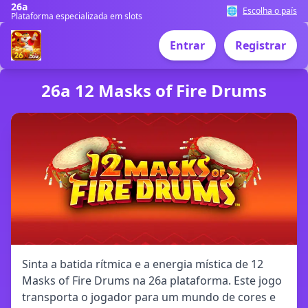
26a
🌐
Escolha o país
Plataforma especializada em slots
Entrar
Registrar
26a 12 Masks of Fire Drums
Sinta a batida rítmica e a energia mística de 12
Masks of Fire Drums na 26a plataforma. Este jogo
transporta o jogador para um mundo de cores e