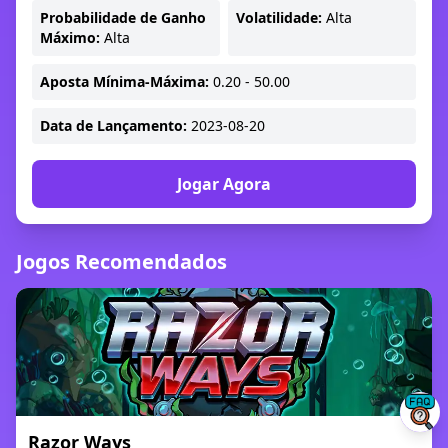
Probabilidade de Ganho
Volatilidade:
Alta
Máximo:
Alta
Aposta Mínima-Máxima:
0.20 - 50.00
Data de Lançamento:
2023-08-20
Jogar Agora
Jogos Recomendados
Razor Ways